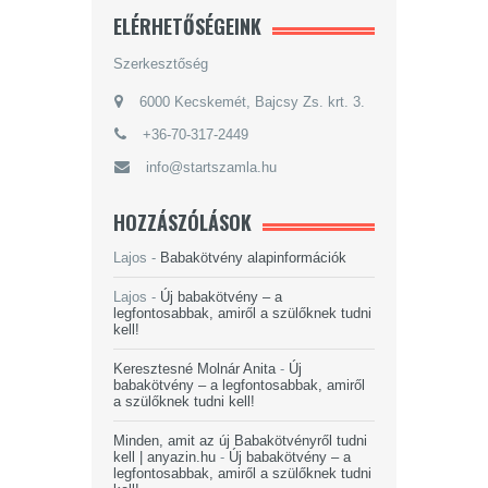
ELÉRHETŐSÉGEINK
Szerkesztőség
6000 Kecskemét, Bajcsy Zs. krt. 3.
+36-70-317-2449
info@startszamla.hu
HOZZÁSZÓLÁSOK
Lajos
-
Babakötvény alapinformációk
Lajos
-
Új babakötvény – a
legfontosabbak, amiről a szülőknek tudni
kell!
Keresztesné Molnár Anita
-
Új
babakötvény – a legfontosabbak, amiről
a szülőknek tudni kell!
Minden, amit az új Babakötvényről tudni
kell | anyazin.hu
-
Új babakötvény – a
legfontosabbak, amiről a szülőknek tudni