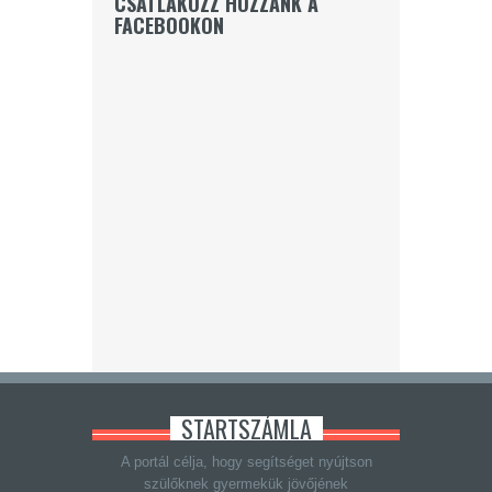
CSATLAKOZZ HOZZÁNK A
FACEBOOKON
STARTSZÁMLA
A portál célja, hogy segítséget nyújtson
szülőknek gyermekük jövőjének