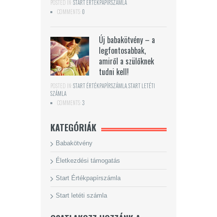
POSTED IN:
START ÉRTÉKPAPÍRSZÁMLA
COMMENTS:
0
Új babakötvény – a
legfontosabbak,
amiről a szülőknek
tudni kell!
POSTED IN:
START ÉRTÉKPAPÍRSZÁMLA
,
START LETÉTI
SZÁMLA
COMMENTS:
3
KATEGÓRIÁK
Babakötvény
Életkezdési támogatás
Start Értékpapírszámla
Start letéti számla