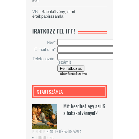
kell!
VB
-
Babakötvény, start
értékpapírszámla
IRATKOZZ FEL ITT!
Név*:
E-mail cím*:
Telefonszám:
(szám!)
Hírlevélküldő szoftver
STARTSZÁMLA
Mit kezdhet egy szülő
a babakötvénnyel?
POSTED IN:
START ÉRTÉKPAPÍRSZÁMLA
COMMENTS:
0