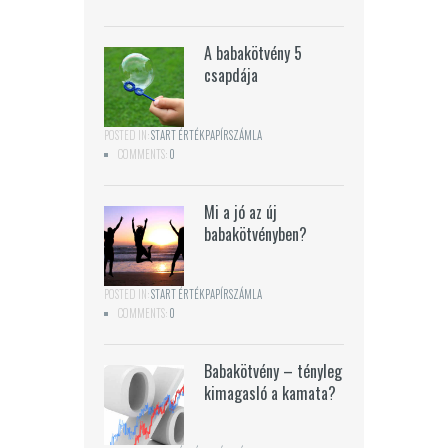
A babakötvény 5
csapdája
POSTED IN:
START ÉRTÉKPAPÍRSZÁMLA
COMMENTS:
0
Mi a jó az új
babakötvényben?
POSTED IN:
START ÉRTÉKPAPÍRSZÁMLA
COMMENTS:
0
Babakötvény – tényleg
kimagasló a kamata?