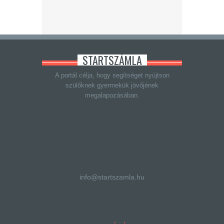
STARTSZÁMLA
A portál célja, hogy segítséget nyújtson
szülőknek gyermekük jövőjének
megalapozásában.
info@startszamla.hu