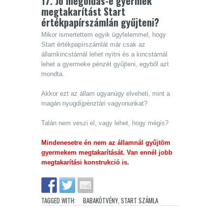
17. Jó megoldás-e gyermek
megtakarítást Start
értékpapírszámlán gyűjteni?
Mikor ismertettem egyik ügyfelemmel, hogy
Start értékpapírszámlát már csak az
államkincstárnál lehet nyitni és a kincstárnál
lehet a gyermeke pénzét gyűjteni, egyből azt
mondta.
Akkor ezt az állam ugyanúgy elveheti, mint a
magán nyugdíjpénztári vagyonunkat?
Talán nem veszi el, vagy lehet, hogy mégis?
Mindenesetre én nem az államnál gyűjtöm
gyermekem megtakarítását. Van ennél jobb
megtakarítási konstrukció is.
TAGGED WITH:
BABAKÖTVÉNY
,
START SZÁMLA