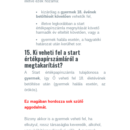
illetve ezek hozama:
kizárólag a
gyermek 18. évének
betöltését követően
vehetők fel,
illetve legkorábban a start
értékpapírszámla megnyitását követő
harmadik év elteltét követően, vagy a
gyermek halála esetén, a hagyatéki
határozat után kerülhet sor.
15. Ki veheti fel a start
értékpapírszámláról a
megtakarítást?
A Start értékpapírszámla tulajdonosa a
gyermek
, így Ő veheti fel 18. életévének
betöltése után (gyermek halála esetén, az
örökös).
Ez magában hordozza sok szülő
aggodalmát.
Bizony akkor is a gyermek veheti fel, ha
elkutyul, rossz társaságba keveredik, alkohol,