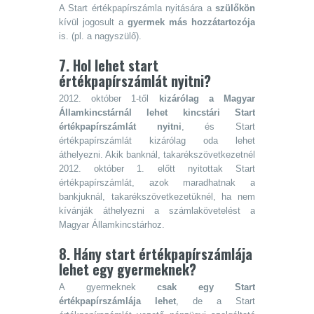
A Start értékpapírszámla nyitására a
szülőkön
kívül jogosult a
gyermek más hozzátartozója
is. (pl. a nagyszülő).
7. Hol lehet start
értékpapírszámlát nyitni?
2012. október 1-től
kizárólag a Magyar
Államkincstárnál lehet kincstári Start
értékpapírszámlát nyitni
, és Start
értékpapírszámlát kizárólag oda lehet
áthelyezni. Akik banknál, takarékszövetkezetnél
2012. október 1. előtt nyitottak Start
értékpapírszámlát, azok maradhatnak a
bankjuknál, takarékszövetkezetüknél, ha nem
kívánják áthelyezni a számlakövetelést a
Magyar Államkincstárhoz.
8. Hány start értékpapírszámlája
lehet egy gyermeknek?
A gyermeknek
csak egy Start
értékpapírszámlája lehet
, de a Start