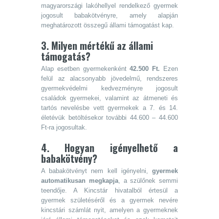
magyarországi lakóhellyel rendelkező gyermek
jogosult babakötvényre, amely alapján
meghatározott összegű állami támogatást kap.
3. Milyen mértékű az állami
támogatás?
Alap esetben gyermekenként
42.500 Ft.
Ezen
felül az alacsonyabb jövedelmű, rendszeres
gyermekvédelmi kedvezményre jogosult
családok gyermekei, valamint az átmeneti és
tartós nevelésbe vett gyermekek a 7. és 14.
életévük betöltésekor további 44.600 – 44.600
Ft-ra jogosultak.
4. Hogyan igényelhető a
babakötvény?
A babakötvényt nem kell igényelni,
gyermek
automatikusan megkapja
, a szülőnek semmi
teendője. A Kincstár hivatalból értesül a
gyermek születéséről és a gyermek nevére
kincstári számlát nyit, amelyen a gyermeknek