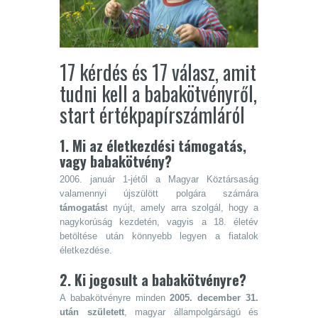
17 kérdés és 17 válasz, amit
tudni kell a babakötvényről,
start értékpapírszámláról
1. Mi
az életkezdési támogatás,
vagy babakötvény?
2006. január 1-jétől a Magyar Köztársaság
valamennyi újszülött polgára számára
támogatás
t nyújt, amely arra szolgál, hogy a
nagykorúság kezdetén, vagyis a 18. életév
betöltése után könnyebb legyen a fiatalok
életkezdése.
2. Ki jogosult a babakötvényre?
A babakötvényre minden
2005. december 31.
után született
, magyar állampolgárságú és