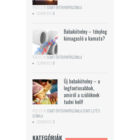
POSTED IN:
START ÉRTÉKPAPÍRSZÁMLA
COMMENTS:
0
Babakötvény – tényleg
kimagasló a kamata?
POSTED IN:
START ÉRTÉKPAPÍRSZÁMLA
COMMENTS:
0
Új babakötvény – a
legfontosabbak,
amiről a szülőknek
tudni kell!
POSTED IN:
START ÉRTÉKPAPÍRSZÁMLA
,
START LETÉTI
SZÁMLA
COMMENTS:
3
KATEGÓRIÁK