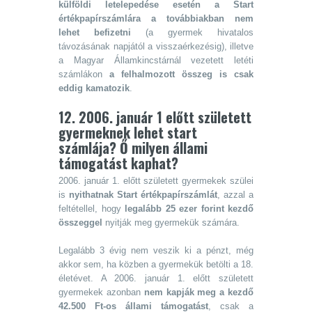
külföldi letelepedése esetén a Start
értékpapírszámlára a továbbiakban nem
lehet befizetni
(a gyermek hivatalos
távozásának napjától a visszaérkezésig), illetve
a Magyar Államkincstárnál vezetett letéti
számlákon
a felhalmozott összeg is csak
eddig kamatozik
.
12. 2006. január 1 előtt született
gyermeknek lehet start
számlája? Ő milyen állami
támogatást kaphat?
2006. január 1. előtt született gyermekek szülei
is
nyithatnak Start értékpapírszámlát
, azzal a
feltétellel, hogy
legalább 25 ezer forint kezdő
összeggel
nyitják meg gyermekük számára.
Legalább 3 évig nem veszik ki a pénzt, még
akkor sem, ha közben a gyermekük betölti a 18.
életévet. A 2006. január 1. előtt született
gyermekek azonban
nem kapják meg a kezdő
42.500 Ft-os állami támogatást
, csak a