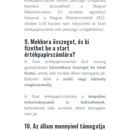
értékpapírszámlát vezető pénzügyi szolgáltató
bármikor átcserélhető a Magyar
Államkincstárra. Ez azonban egyirányú
folyamat: a Magyar Államkincstártól 2012.
október 1-től kezdve nem helyezhető át Start
értékpapírszámla más pénzügyi szolgáltatóhoz.
9. Mekkora összeget, és ki
fizethet be a start
értékpapírszámlára?
A Start értékpapírszámlán lévő összeg
gyarapítására
bármekkora összeget be lehet
fizetni,
amely után további állami támogatás jár.
Befizető lehet a
szülő vagy bármely
magánszemély.
A Start értékpapírszámlára a
települési
önkormányzatok is befizethetnek
,
befizetéseik után azonban állami támogatás
nem jár.
10. Az állam mennyivel támogatja