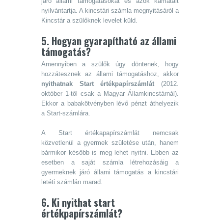
járó állami támogatásokat és azok kamatait
nyilvántartja. A kincstári számla megnyitásáról a
Kincstár a szülőknek levelet küld.
5. Hogyan gyarapítható az állami
támogatás?
Amennyiben a szülők úgy döntenek, hogy
hozzátesznek az állami támogatáshoz, akkor
nyithatnak Start értékpapírszámlát
(2012.
október 1-től csak a Magyar Államkincstárnál).
Ekkor a babakötvényben lévő pénzt áthelyezik
a Start-számlára.
A Start értékapapírszámlát nemcsak
közvetlenül a gyermek születése után, hanem
bármikor később is meg lehet nyitni. Ebben az
esetben a saját számla létrehozásáig a
gyermeknek járó állami támogatás a kincstári
letéti számlán marad.
6. Ki nyithat start
értékpapírszámlát?