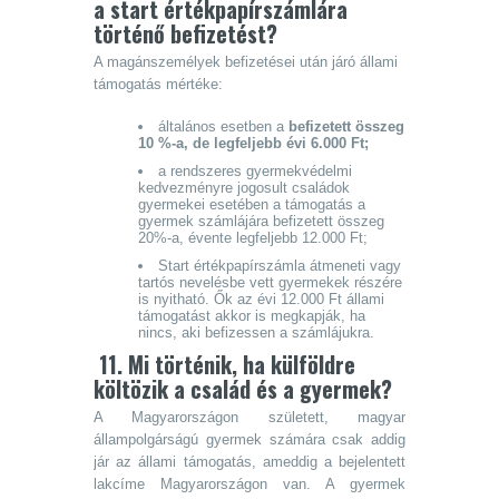
a start értékpapírszámlára
történő befizetést?
A magánszemélyek befizetései után járó állami
támogatás mértéke:
általános esetben a
befizetett összeg
10 %-a, de legfeljebb évi 6.000 Ft;
a rendszeres gyermekvédelmi
kedvezményre jogosult családok
gyermekei esetében a támogatás a
gyermek számlájára befizetett összeg
20%-a, évente legfeljebb 12.000 Ft;
Start értékpapírszámla átmeneti vagy
tartós nevelésbe vett gyermekek részére
is nyitható. Ők az évi 12.000 Ft állami
támogatást akkor is megkapják, ha
nincs, aki befizessen a számlájukra.
11. Mi
történik, ha külföldre
költözik a család és a gyermek?
A Magyarországon született, magyar
állampolgárságú gyermek számára csak addig
jár az állami támogatás, ameddig a bejelentett
lakcíme Magyarországon van. A gyermek