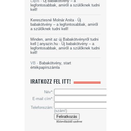
Lajos
-
Új babakötvény – a
legfontosabbak, amiről a szülőknek tudni
kell!
Keresztesné Molnár Anita
-
Új
babakötvény – a legfontosabbak, amiről
a szülőknek tudni kell!
Minden, amit az új Babakötvényről tudni
kell | anyazin.hu
-
Új babakötvény – a
legfontosabbak, amiről a szülőknek tudni
kell!
VB
-
Babakötvény, start
értékpapírszámla
IRATKOZZ FEL ITT!
Név*:
E-mail cím*:
Telefonszám:
(szám!)
Hírlevélküldő szoftver