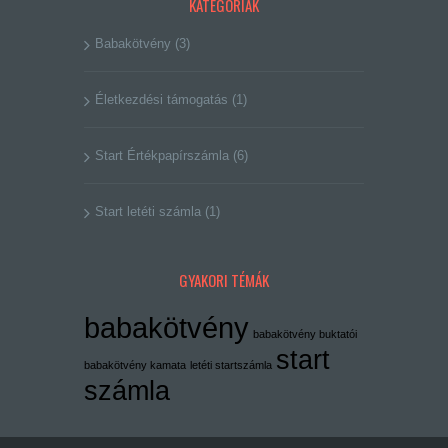
KATEGÓRIÁK
Babakötvény
(3)
Életkezdési támogatás
(1)
Start Értékpapírszámla
(6)
Start letéti számla
(1)
GYAKORI TÉMÁK
babakötvény
babakötvény buktatói
start
babakötvény kamata
letéti startszámla
számla