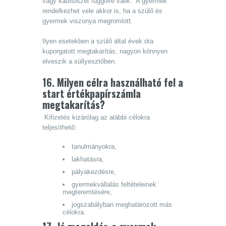
vagy kábítószer függővé válik. A gyermek
rendelkezhet vele akkor is, ha a szülő és
gyermek viszonya megromlott.
Ilyen esetekben a szülő által évek óta
kuporgatott megtakarítás, nagyon könnyen
elveszik a süllyesztőben.
16. Milyen célra használható fel a
start értékpapírszámla
megtakarítás?
Kifizetés kizárólag az alábbi célokra
teljesíthető:
tanulmányokra,
lakhatásra,
pályakezdésre,
gyermekvállalás feltételeinek
megteremtésére,
jogszabályban meghatározott más
célokra.