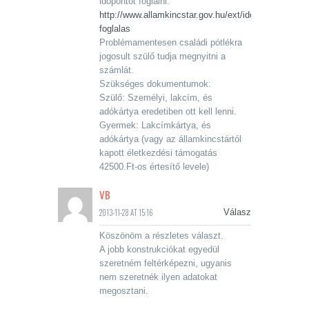
időpontot foglalni.
http://www.allamkincstar.gov.hu/ext/idopont-
foglalas
Problémamentesen családi pótlékra
jogosult szülő tudja megnyitni a
számlát.
Szükséges dokumentumok:
Szülő: Személyi, lakcím, és
adókártya eredetiben ott kell lenni.
Gyermek: Lakcímkártya, és
adókártya (vagy az államkincstártól
kapott életkezdési támogatás
42500.Ft-os értesítő levele)
VB
2013-11-28 AT 15:16
Válasz
Köszönöm a részletes választ.
A jobb konstrukciókat egyedül
szeretném feltérképezni, ugyanis
nem szeretnék ilyen adatokat
megosztani.