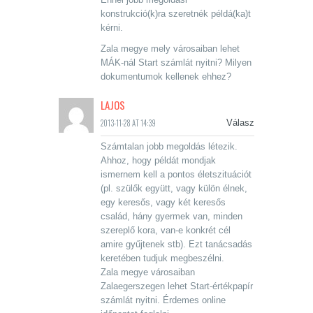
konstrukció(k)ra szeretnék példá(ka)t
kérni.
Zala megye mely városaiban lehet
MÁK-nál Start számlát nyitni? Milyen
dokumentumok kellenek ehhez?
LAJOS
2013-11-28 AT 14:39
Válasz
Számtalan jobb megoldás létezik.
Ahhoz, hogy példát mondjak
ismernem kell a pontos életszituációt
(pl. szülők együtt, vagy külön élnek,
egy keresős, vagy két keresős
család, hány gyermek van, minden
szereplő kora, van-e konkrét cél
amire gyűjtenek stb). Ezt tanácsadás
keretében tudjuk megbeszélni.
Zala megye városaiban
Zalaegerszegen lehet Start-értékpapír
számlát nyitni. Érdemes online