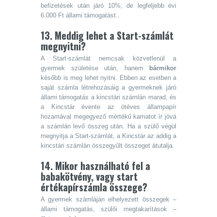
befizetések után járó 10%, de legfeljebb évi
6.000 Ft állami támogatást..
13. Meddig lehet a Start-számlát
megnyitni?
A Start-számlát nemcsak közvetlenül a
gyermek születése után, hanem
bármikor
később is meg lehet nyitni. Ebben az esetben a
saját számla létrehozásáig a gyermeknek járó
állami támogatás a kincstári számlán marad, és
a Kincstár évente az ötéves állampapír
hozamával megegyező mértékű kamatot ír jóvá
a számlán levő összeg után. Ha a szülő végül
megnyitja a Start-számlát, a Kincstár az addig a
kincstári számlán összegyűlt összeget átutalja.
14. Mikor használható fel a
babakötvény, vagy start
értékapírszámla összege?
A gyermek számláján elhelyezett összegek –
állami támogatás, szülői megtakarítások –