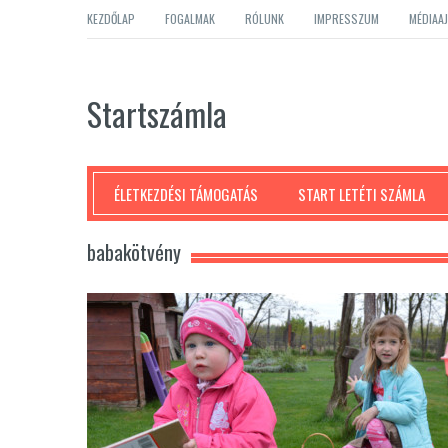
KEZDŐLAP
FOGALMAK
RÓLUNK
IMPRESSZUM
MÉDIAA
Startszámla
ÉLETKEZDÉSI TÁMOGATÁS
START LETÉTI SZÁMLA
babakötvény