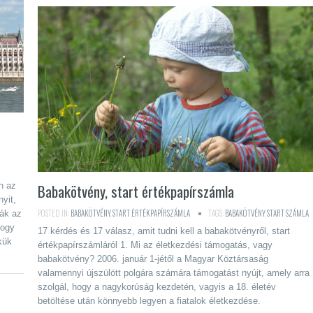
n az
Babakötvény, start értékpapírszámla
yit,
POSTED IN:
BABAKÖTVÉNY
,
START ÉRTÉKPAPÍRSZÁMLA
TAGS:
BABAKÖTVÉNY
,
START SZÁMLA
ák az
hogy
17 kérdés és 17 válasz, amit tudni kell a babakötvényről, start
kük
értékpapírszámláról 1. Mi az életkezdési támogatás, vagy
babakötvény? 2006. január 1-jétől a Magyar Köztársaság
valamennyi újszülött polgára számára támogatást nyújt, amely arra
szolgál, hogy a nagykorúság kezdetén, vagyis a 18. életév
betöltése után könnyebb legyen a fiatalok életkezdése.