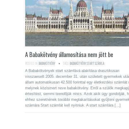
A Babakötvény államosítása nem jött be
POSTED IN:
BABAKÖTVÉNY
TAGS:
BABAKÖTVÉNY
,
START SZÁMLA
A Babakötvények start számlává alakítása drasztikusan
visszaesett 2005. december 31. után született gyermekek utá
állam automatikusan 42.500 forinttal egy életkezdési számlát n
melynek közismert neve babakötvény. Erről a szülők megkapj
értesítést, semmi teendőjük nincs. Azok akik úgy gondolják, 
ehhez szeretnének további megtakarításokat gyűjteni gyerme
számára Start számlát kell nyitniuk. A start számlára […]