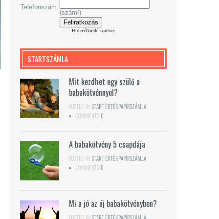
Telefonszám:
(szám!)
Hírlevélküldő szoftver
STARTSZÁMLA
Mit kezdhet egy szülő a
babakötvénnyel?
POSTED IN:
START ÉRTÉKPAPÍRSZÁMLA
COMMENTS:
0
A babakötvény 5 csapdája
POSTED IN:
START ÉRTÉKPAPÍRSZÁMLA
COMMENTS:
0
Mi a jó az új babakötvényben?
POSTED IN:
START ÉRTÉKPAPÍRSZÁMLA