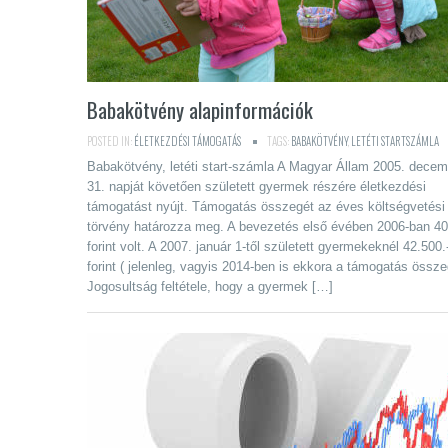
Babakötvény alapinformációk
POSTED IN:
ÉLETKEZDÉSI TÁMOGATÁS
TAGS:
BABAKÖTVÉNY
,
LETÉTI STARTSZÁMLA
Babakötvény, letéti start-számla A Magyar Állam 2005. decem
31. napját követően született gyermek részére életkezdési
támogatást nyújt. Támogatás összegét az éves költségvetési
törvény határozza meg. A bevezetés első évében 2006-ban 40
forint volt. A 2007. január 1-től született gyermekeknél 42.500.
forint ( jelenleg, vagyis 2014-ben is ekkora a támogatás össze
Jogosultság feltétele, hogy a gyermek […]