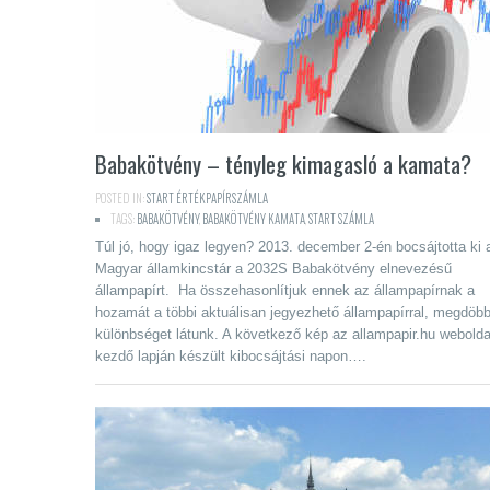
Babakötvény – tényleg kimagasló a kamata?
POSTED IN:
START ÉRTÉKPAPÍRSZÁMLA
TAGS:
BABAKÖTVÉNY
,
BABAKÖTVÉNY KAMATA
,
START SZÁMLA
Túl jó, hogy igaz legyen? 2013. december 2-én bocsájtotta ki 
Magyar államkincstár a 2032S Babakötvény elnevezésű
állampapírt. Ha összehasonlítjuk ennek az állampapírnak a
hozamát a többi aktuálisan jegyezhető állampapírral, megdöb
különbséget látunk. A következő kép az allampapir.hu webolda
kezdő lapján készült kibocsájtási napon….