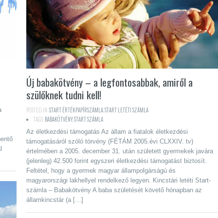
Új babakötvény – a legfontosabbak, amiről a
szülőknek tudni kell!
a
POSTED IN:
START ÉRTÉKPAPÍRSZÁMLA
,
START LETÉTI SZÁMLA
TAGS:
BABAKÖTVÉNY
,
START SZÁMLA
Az életkezdési támogatás Az állam a fiatalok életkezdési
bentő
támogatásáról szóló törvény (FÉTÁM 2005.évi CLXXIV. tv)
l
értelmében a 2005. december 31. után született gyermekek javára
(jelenleg) 42.500 forint egyszeri életkezdési támogatást biztosít.
Feltétel, hogy a gyermek magyar állampolgárságú és
magyarországi lakhellyel rendelkező legyen. Kincstári letéti Start-
számla – Babakötvény A baba születését követő hónapban az
államkincstár (a […]