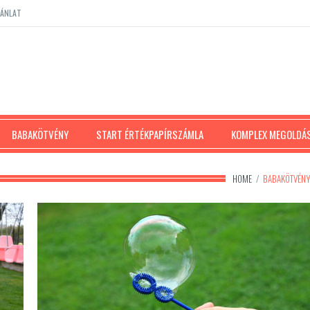
JÁNLAT
BABAKÖTVÉNY
START ÉRTÉKPAPÍRSZÁMLA
KOMPLEX MEGOLDÁ
HOME
/
BABAKÖTVÉN