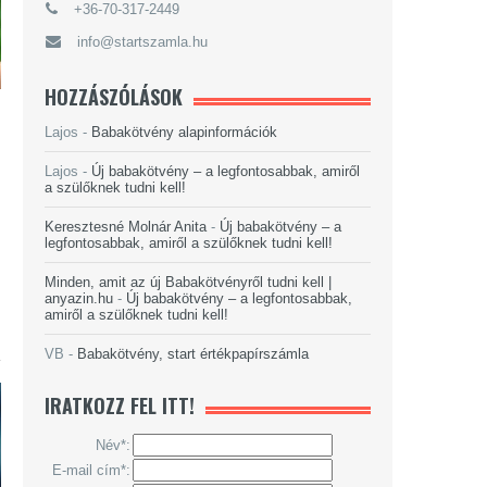
+36-70-317-2449
info@startszamla.hu
HOZZÁSZÓLÁSOK
Lajos
-
Babakötvény alapinformációk
Lajos
-
Új babakötvény – a legfontosabbak, amiről
a szülőknek tudni kell!
Keresztesné Molnár Anita
-
Új babakötvény – a
legfontosabbak, amiről a szülőknek tudni kell!
Minden, amit az új Babakötvényről tudni kell |
anyazin.hu
-
Új babakötvény – a legfontosabbak,
amiről a szülőknek tudni kell!
VB
-
Babakötvény, start értékpapírszámla
IRATKOZZ FEL ITT!
Név*:
E-mail cím*: