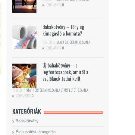
COMMENTS:
0
Babakötvény – tényleg
kimagasló a kamata?
POSTED IN:
START ÉRTÉKPAPÍRSZÁMLA
COMMENTS:
0
Új babakötvény – a
legfontosabbak, amiről a
szülőknek tudni kell!
POSTED IN:
START ÉRTÉKPAPÍRSZÁMLA
,
START LETÉTI SZÁMLA
COMMENTS:
3
KATEGÓRIÁK
Babakötvény
Életkezdési támogatás