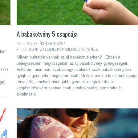
A babakötvény 5 csapdája
POSTED IN:
START ÉRTÉKPAPÍRSZÁMLA
TAGS:
BABAKÖTVÉNY
,
BABAKÖTVÉNY BUKTATÓI
,
START SZÁMLA
ber
Milyen buktatók vannak az új babakötvényben? Ebben a
bejegyzésben megvizsgálom az új babakötvény gyengeségeit.
Feltárom miért nem szabad egy szülőnek csak babakötvényben
.000.-
gyűjteni gyermeke megtakarítását? Melyek azok a kulcsfontosságú
-
tényezők, amelyek miatt jobb gyermek megtakarítások
ge)
kiegészítéseként szabad csak a babakötvény konstrukciót
alkalmazni.