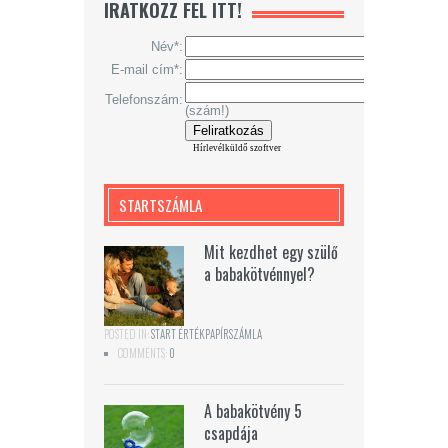
IRATKOZZ FEL ITT!
Név*:
E-mail cím*:
Telefonszám:
(szám!)
Hírlevélküldő szoftver
STARTSZÁMLA
Mit kezdhet egy szülő
a babakötvénnyel?
POSTED IN:
START ÉRTÉKPAPÍRSZÁMLA
COMMENTS:
0
A babakötvény 5
csapdája