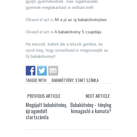
gyűjts gyermekednek, más rugalmasabb
gyermek-megtakarítást is indítani kell!
Olvasd el azt is
Mi a jó az új babakötvényben
Olvasd el ezt is
A babakötvény 5 csapdája
Ha tetszett, kattint ide a tetszik gombra, és
oszd meg, hogy ismerőseid is megismerjék az
Új babakötvényt!
TAGGED WITH:
BABAKÖTVÉNY
,
START SZÁMLA
PREVIOUS ARTICLE
NEXT ARTICLE
Megújult babakötvény,
Babakötvény - tényleg
újragondolt
kimagasló a kamata?
startszámla