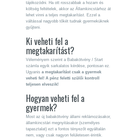
tájékozódni. Ha ott rosszabbak a hozam és
költség feltételek, akkor az Államkincstárhoz át
lehet vinni a teljes megtakarítást. Ezzel a
váltással nagyobb tőkét tudnak gyermeküknek
gyűjteni.
Ki veheti fel a
megtakarítást?
Véleményem szerint a Babakötvény / Start
számla egyik sarkalatos kérdése, pontosan ez.
Ugyanis
a megtakarítást csak a gyermek
veheti fel! A pénz feletti szülői kontroll
teljesen elveszik!
Hogyan veheti fel a
gyermek?
Most az új babakötvény állami reklámozásakor,
államkincstári megnyitásakor (személyes
tapasztalat) ezt a fontos tényezőt egyáltalán
nem, vagy csak nagyon felületesen érintik.