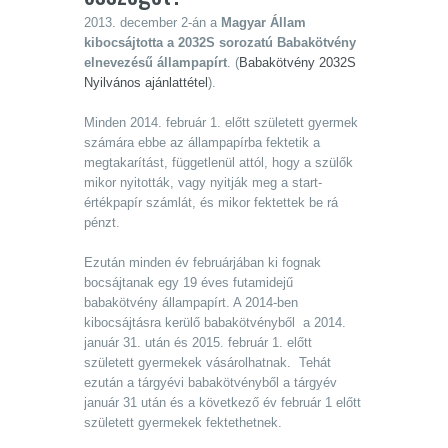
2013. december 2-án a
Magyar Állam
kibocsájtotta a 2032S sorozatú Babakötvény
elnevezésű állampapírt
. (
Babakötvény 2032S
Nyilvános ajánlattétel
).
Minden 2014. február 1. előtt született gyermek
számára ebbe az állampapírba fektetik a
megtakarítást, függetlenül attól, hogy a szülők
mikor nyitották, vagy nyitják meg a start-
értékpapír számlát, és mikor fektettek be rá
pénzt.
Ezután minden év februárjában ki fognak
bocsájtanak egy 19 éves futamidejű
babakötvény állampapírt. A 2014-ben
kibocsájtásra kerülő babakötvényből a 2014.
január 31. után és 2015. február 1. előtt
született gyermekek vásárolhatnak. Tehát
ezután a tárgyévi babakötvényből a tárgyév
január 31 után és a következő év február 1 előtt
született gyermekek fektethetnek.