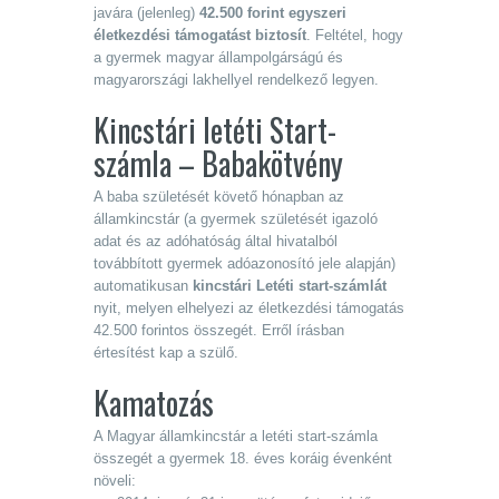
javára (jelenleg)
42.500 forint egyszeri
életkezdési támogatást biztosít
. Feltétel, hogy
a gyermek magyar állampolgárságú és
magyarországi lakhellyel rendelkező legyen.
Kincstári letéti Start-
számla – Babakötvény
A baba születését követő hónapban az
államkincstár (a gyermek születését igazoló
adat és az adóhatóság által hivatalból
továbbított gyermek adóazonosító jele alapján)
automatikusan
kincstári Letéti start-számlát
nyit,
melyen elhelyezi az életkezdési támogatás
42.500 forintos összegét. Erről írásban
értesítést kap a szülő.
Kamatozás
A Magyar államkincstár a letéti start-számla
összegét a gyermek 18. éves koráig évenként
növeli: