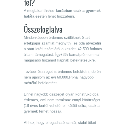
fel?
A megtakarításhoz
korábban csak a gyermek
halála esetén
lehet hozzáférni.
Összefoglalva
Mindenképpen érdemes szülőknek Start-
értékpapír számlát megnyitni, és oda átvezetni
a start-letéti számláról a kezdeti 42.500 forintos
állami támogatást. Így+3% kamatprémiummal
magasabb hozamot kapnak befektetésükre.
További összeget is érdemes befektetni, de én
nem ajánlom az évi 60.000.Ft-nál nagyobb
mértékű befektetést.
Ennél nagyobb összeget olyan konstrukcióba
érdemes, ami nem tartalmaz ennyi kötöttséget
(18 éves kortól vehető fel, kötött célra, csak a
gyermek férhet hozzá).
Ahhoz, hogy elfogadható szintű, stabil tőkét