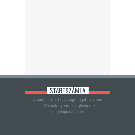
STARTSZÁMLA
A portál célja, hogy segítséget nyújtson
szülőknek gyermekük jövőjének
megalapozásában.