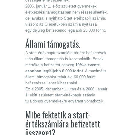
összeget elhelyezhetnek.
2006. január 1. előtt született gyermekek
életkezdési támogatásban nem részesülhettek,
de javukra is nyitható Start értékpapír számla,
viszont az Ő esetükben számla nyitással
egyidejűleg befizetendő legalább 25.000 forint.
Állami támogatás.
A start-értékpapír számlára történt befizetések
után állami támogatás is kapcsolódik. Ennek
mértéke a befizetett összeg
10%-a
évente
azonban legfeljebb 6.000 forint.
A maximális
állami támogatást tehát évi 60.000 forint
befizetéssel lehet kihasználni.
Ez a 2005. december 1. után és a 2006. január
1. előtt született start-értékpapír számla
tulajdonos gyermekekre egyaránt vonatkozik.
Mibe fektetik a start-
értékszámlára befizetett
összeget?