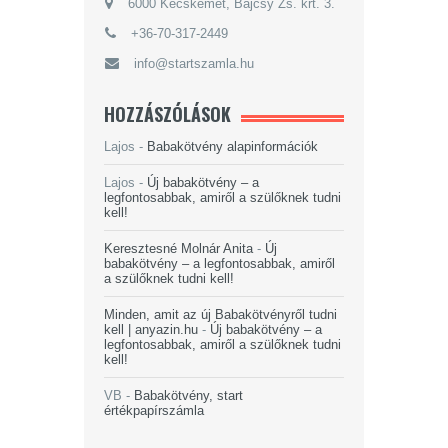
6000 Kecskemét, Bajcsy Zs. krt. 3.
+36-70-317-2449
info@startszamla.hu
HOZZÁSZÓLÁSOK
Lajos
-
Babakötvény alapinformációk
Lajos
-
Új babakötvény – a
legfontosabbak, amiről a szülőknek tudni
kell!
Keresztesné Molnár Anita
-
Új
babakötvény – a legfontosabbak, amiről
a szülőknek tudni kell!
Minden, amit az új Babakötvényről tudni
kell | anyazin.hu
-
Új babakötvény – a
legfontosabbak, amiről a szülőknek tudni
kell!
VB
-
Babakötvény, start
értékpapírszámla