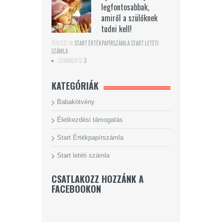
legfontosabbak,
amiről a szülőknek
tudni kell!
POSTED IN:
START ÉRTÉKPAPÍRSZÁMLA
,
START LETÉTI
SZÁMLA
COMMENTS:
3
KATEGÓRIÁK
Babakötvény
Életkezdési támogatás
Start Értékpapírszámla
Start letéti számla
CSATLAKOZZ HOZZÁNK A
FACEBOOKON