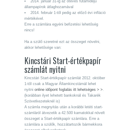
• 2014. január 31-ig az ötéves futamidejű
állampapírok átlaghozamával
• 2014. február 1-től pedig az előző évi infláció
mértékével.
Erre a számlára egyéni befizetési lehetőség
nincs!
Ha a szülő szeretné ezt az összeget növelni,
akkor lehetősége van:
Kincstári Start-értékpapír
számlát nyitni
Kincstári Start-értékpapír számlát 2012. október
1-től csak a Magyar Államkincstárnál lehet
nyitni
online időpont foglalás itt lehetséges > >
.
(korábban ilyet lehetett bankoknál és Takarék
Szövetkezeteknél is)
A számla megnyitás után a korábbi letéti start-
számláról átvezetik a 42.500 kamatokkal növelt
összeget a Start-értékpapír számlára. Erre a
számlára a szülők, hozzátartozók bármekkora