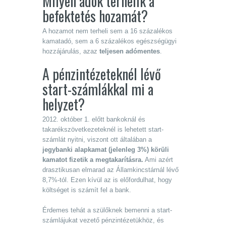
Milyen adók terhelik a
befektetés hozamát?
A hozamot nem terheli sem a 16 százalékos
kamatadó, sem a 6 százalékos egészségügyi
hozzájárulás, azaz
teljesen adómentes
.
A pénzintézeteknél lévő
start-számlákkal mi a
helyzet?
2012. október 1. előtt bankoknál és
takarékszövetkezeteknél is lehetett start-
számlát nyitni, viszont ott általában a
jegybanki alapkamat (jelenleg 3%) körüli
kamatot fizetik a megtakarításra.
Ami azért
drasztikusan elmarad az Államkincstárnál lévő
8,7%-tól. Ezen kívül az is előfordulhat, hogy
költséget is számít fel a bank.
Érdemes tehát a szülőknek bemenni a start-
számlájukat vezető pénzintézetükhöz, és