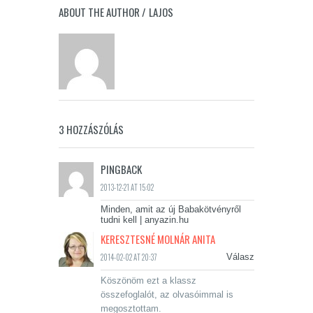
ABOUT THE AUTHOR /
LAJOS
3 HOZZÁSZÓLÁS
PINGBACK
2013-12-21 AT 15:02
Minden, amit az új Babakötvényről
tudni kell | anyazin.hu
KERESZTESNÉ MOLNÁR ANITA
2014-02-02 AT 20:37
Válasz
Köszönöm ezt a klassz
összefoglalót, az olvasóimmal is
megosztottam.