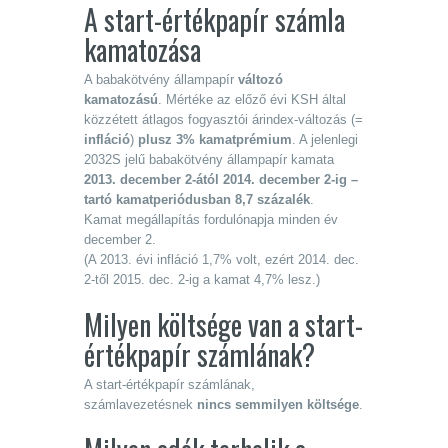
A start-értékpapír számla
kamatozása
A babakötvény állampapír
változó
kamatozású
. Mértéke az előző évi KSH által
közzétett átlagos fogyasztói árindex-változás (=
infláció
)
plusz 3% kamatprémium
. A jelenlegi
2032S jelű babakötvény állampapír kamata
2013. december 2-ától 2014. december 2-ig –
tartó kamatperiódusban 8,7 százalék
.
Kamat megállapítás fordulónapja minden év
december 2.
(A 2013. évi infláció 1,7% volt, ezért 2014. dec.
2-től 2015. dec. 2-ig a kamat 4,7% lesz.)
Milyen költsége van a start-
értékpapír számlának?
A start-értékpapír számlának,
számlavezetésnek
nincs semmilyen költsége
.