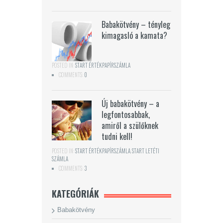
Babakötvény – tényleg
kimagasló a kamata?
POSTED IN:
START ÉRTÉKPAPÍRSZÁMLA
COMMENTS:
0
Új babakötvény – a
legfontosabbak,
amiről a szülőknek
tudni kell!
POSTED IN:
START ÉRTÉKPAPÍRSZÁMLA
,
START LETÉTI
SZÁMLA
COMMENTS:
3
KATEGÓRIÁK
Babakötvény