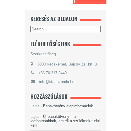
KERESÉS AZ OLDALON
ELÉRHETŐSÉGEINK
Szerkesztőség
6000 Kecskemét, Bajcsy Zs. krt. 3.
+36-70-317-2449
info@startszamla.hu
HOZZÁSZÓLÁSOK
Lajos
-
Babakötvény alapinformációk
Lajos
-
Új babakötvény – a
legfontosabbak, amiről a szülőknek tudni
kell!