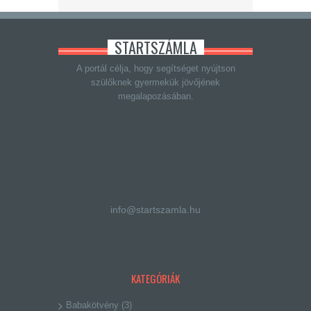
STARTSZÁMLA
A portál célja, hogy segítséget nyújtson
szülőknek gyermekük jövőjének
megalapozásában.
info@startszamla.hu
KATEGÓRIÁK
Babakötvény
(3)