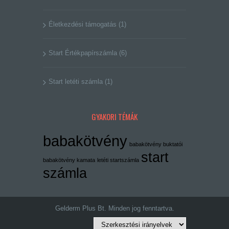
Életkezdési támogatás
(1)
Start Értékpapírszámla
(6)
Start letéti számla
(1)
GYAKORI TÉMÁK
babakötvény
babakötvény buktatói
start
babakötvény kamata
letéti startszámla
számla
Gelderm Plus Bt. Minden jog fenntartva.