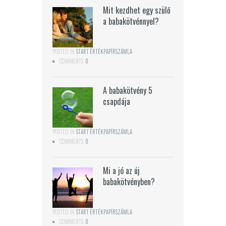
Mit kezdhet egy szülő
a babakötvénnyel?
POSTED IN:
START ÉRTÉKPAPÍRSZÁMLA
COMMENTS:
0
A babakötvény 5
csapdája
POSTED IN:
START ÉRTÉKPAPÍRSZÁMLA
COMMENTS:
0
Mi a jó az új
babakötvényben?
POSTED IN:
START ÉRTÉKPAPÍRSZÁMLA
COMMENTS:
0