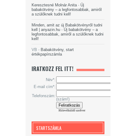
Keresztesné Molnár Anita
-
Új
babakötvény – a legfontosabbak, amiről
a szülőknek tudni kell!
Minden, amit az új Babakötvényről tudni
kell | anyazin.hu
-
Új babakötvény – a
legfontosabbak, amiről a szülőknek tudni
kell!
VB
-
Babakötvény, start
értékpapírszámla
IRATKOZZ FEL ITT!
Név*:
E-mail cím*:
Telefonszám:
(szám!)
Hírlevélküldő szoftver
STARTSZÁMLA