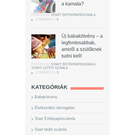
a kamata?
POSTED IN:
START ÉRTÉKPAPÍRSZÁMLA
COMMENTS:
0
Új babakötvény – a
legfontosabbak,
amiről a szülőknek
tudni kell!
POSTED IN:
START ÉRTÉKPAPÍRSZÁMLA
,
START LETÉTI SZÁMLA
COMMENTS:
3
KATEGÓRIÁK
Babakötvény
Életkezdési támogatás
Start Értékpapírszámla
Start letéti számla