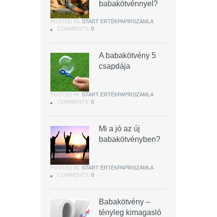
babakötvénnyel?
POSTED IN:
START ÉRTÉKPAPÍRSZÁMLA
COMMENTS:
0
A babakötvény 5
csapdája
POSTED IN:
START ÉRTÉKPAPÍRSZÁMLA
COMMENTS:
0
Mi a jó az új
babakötvényben?
POSTED IN:
START ÉRTÉKPAPÍRSZÁMLA
COMMENTS:
0
Babakötvény –
tényleg kimagasló