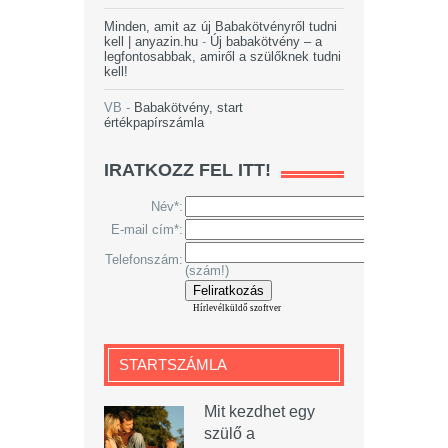
Minden, amit az új Babakötvényről tudni
kell | anyazin.hu
-
Új babakötvény – a
legfontosabbak, amiről a szülőknek tudni
kell!
VB
-
Babakötvény, start
értékpapírszámla
IRATKOZZ FEL ITT!
Név*:
E-mail cím*:
Telefonszám:
(szám!)
Hírlevélküldő szoftver
STARTSZÁMLA
Mit kezdhet egy
szülő a