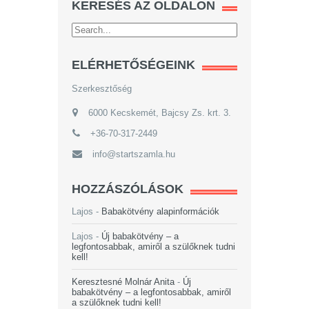
KERESÉS AZ OLDALON
ELÉRHETŐSÉGEINK
Szerkesztőség
6000 Kecskemét, Bajcsy Zs. krt. 3.
+36-70-317-2449
info@startszamla.hu
HOZZÁSZÓLÁSOK
Lajos
-
Babakötvény alapinformációk
Lajos
-
Új babakötvény – a
legfontosabbak, amiről a szülőknek tudni
kell!
Keresztesné Molnár Anita
-
Új
babakötvény – a legfontosabbak, amiről
a szülőknek tudni kell!